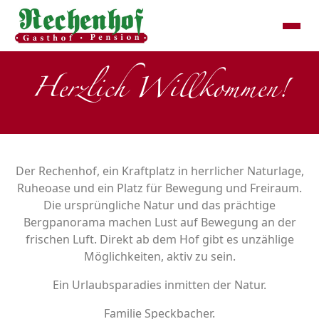
Herzlich Willkommen!
Der Rechenhof, ein Kraftplatz in herrlicher Naturlage,
Ruheoase und ein Platz für Bewegung und Freiraum.
Die ursprüngliche Natur und das prächtige
Bergpanorama machen Lust auf Bewegung an der
frischen Luft. Direkt ab dem Hof gibt es unzählige
Möglichkeiten, aktiv zu sein.
Ein Urlaubsparadies inmitten der Natur.
Familie Speckbacher.